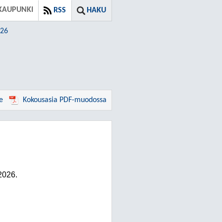
KAUPUNKI
RSS
HAKU
026
e
Kokousasia PDF-muodossa
2026.