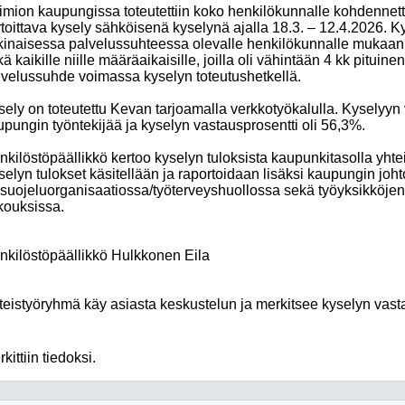
imion kaupungissa toteutettiin koko henkilökunnalle kohdennett
toittava kysely sähköisenä kyselynä ajalla 18.3. – 12.4.2026. Ky
kinaisessa palvelussuhteessa olevalle henkilökunnalle mukaan l
ä kaikille niille määräaikaisille, joilla oli vähintään 4 kk pitui
lvelussuhde voimassa kyselyn toteutushetkellä.
sely on toteutettu Kevan tarjoamalla verkkotyökalulla. Kyselyyn
upungin työntekijää ja kyselyn vastausprosentti oli 56,3%.
nkilöstöpäällikkö kertoo kyselyn tuloksista kaupunkitasolla yh
selyn tulokset käsitellään ja raportoidaan lisäksi kaupungin jo
ösuojeluorganisaatiossa/työterveyshuollossa sekä työyksikköje
kouksissa.
nkilöstöpäällikkö Hulkkonen Eila
teistyöryhmä käy asiasta keskustelun ja merkitsee kyselyn vast
kittiin tiedoksi.