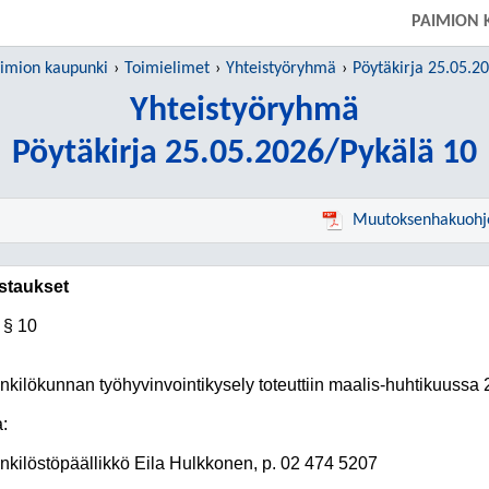
PAIMION 
imion kaupunki
Toimielimet
Yhteistyöryhmä
Pöytäkirja 25.05.2
Yhteistyöryhmä
Pöytäkirja 25.05.2026/Pykälä 10
Muutoksenhakuohj
staukset
§ 10
nkilökunnan työhyvinvointikysely toteuttiin maalis-huhtikuussa 
a:
nkilöstöpäällikkö Eila Hulkkonen, p. 02 474 5207