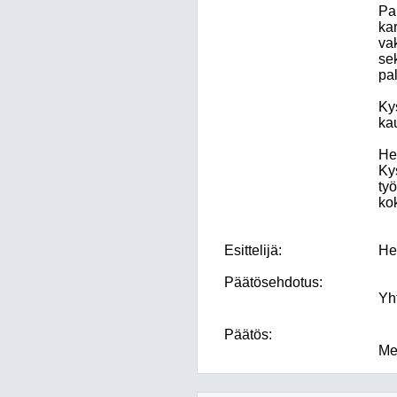
Pa
kar
va
sek
pa
Ky
ka
He
Ky
ty
ko
Esittelijä:
He
Päätösehdotus:
Yh
Päätös:
Mer