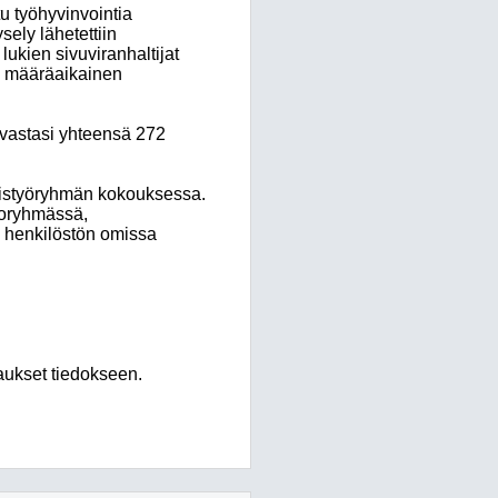
u työhyvinvointia
sely lähetettiin
ukien sivuviranhaltijat
nen määräaikainen
 vastasi yhteensä 272
teistyöryhmän kokouksessa.
htoryhmässä,
n henkilöstön omissa
aukset tiedokseen.