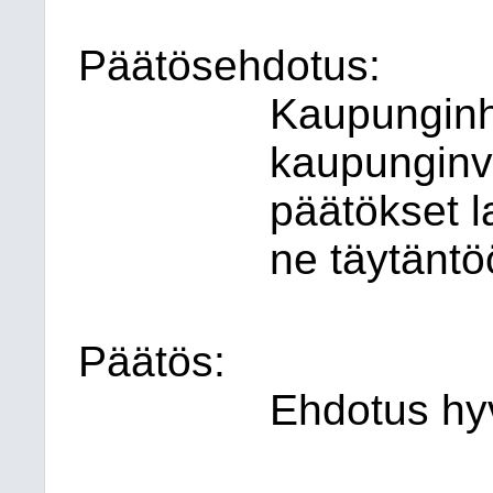
Päätösehdotus:
Kaupunginha
kaupunginv
päätökset la
ne täytäntö
Päätös:
Ehdotus hyv