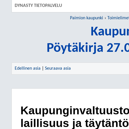
DYNASTY TIETOPALVELU
Paimion kaupunki
Toimielime
Kaupun
Pöytäkirja 27
Edellinen asia
|
Seuraava asia
Kaupunginvaltuust
laillisuus ja täytän