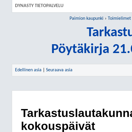
DYNASTY TIETOPALVELU
Paimion kaupunki
Toimielimet
Tarkast
Pöytäkirja 21
Edellinen asia
|
Seuraava asia
Tarkastuslautakunn
kokouspäivät