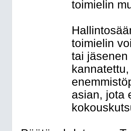
toimielin m
Hallintosä
toimielin vo
tai jäsenen
kannatettu,
enemmistöpä
asian, jota 
kokouskuts