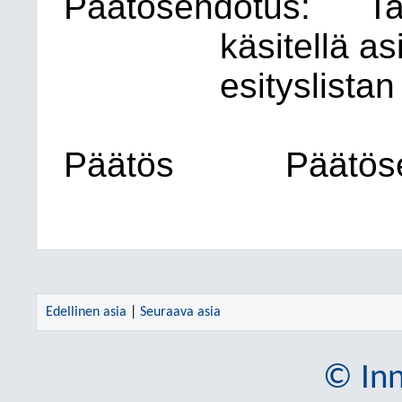
Päätösehdotus:
Ta
käsitellä as
esityslistan
Päätös
Päätöse
Edellinen asia
|
Seuraava asia
© Inn