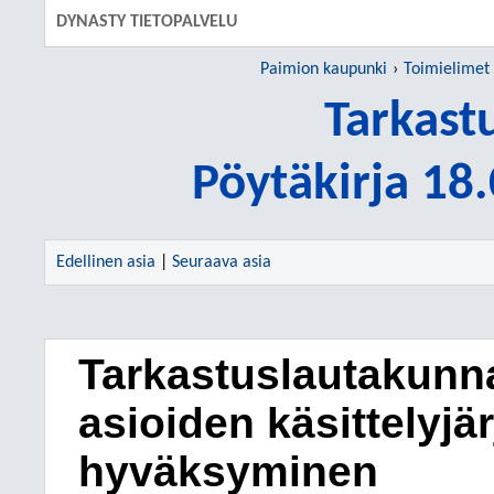
DYNASTY TIETOPALVELU
Paimion kaupunki
Toimielimet
Tarkast
Pöytäkirja 18
Edellinen asia
|
Seuraava asia
Tarkastuslautakunna
asioiden käsittelyjä
hyväksyminen