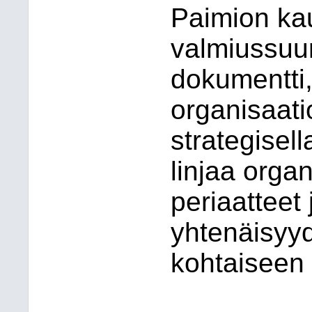
Paimion ka
valmiussuu
dokumentti
organisaati
strategisel
linjaa orga
periaatteet
yhtenäisyy
kohtaiseen