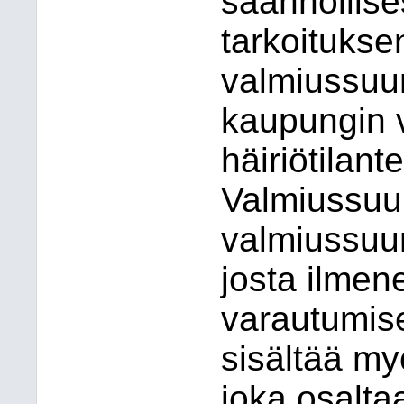
säännöllises
tarkoitukse
valmiussuun
kaupungin v
häiriötilante
Valmiussuu
valmiussuun
josta ilme
varautumis
sisältää m
joka osalta