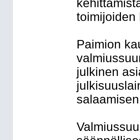
kehittämistä
toimijoiden
Paimion ka
valmiussuu
julkinen asi
julkisuusla
salaamisen 
Valmiussuu