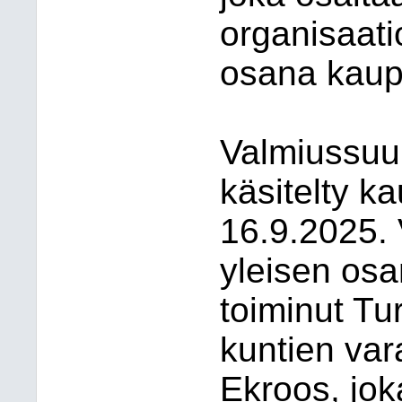
organisaati
osana kaupu
Valmiussuu
käsitelty k
16.9.2025.
yleisen osa
toiminut Tu
kuntien var
Ekroos, jok