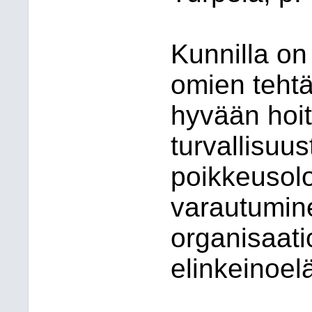
Kunnilla on
omien teht
hyvään hoi
turvallisuu
poikkeusolo
varautumin
organisaatio
elinkeinoel