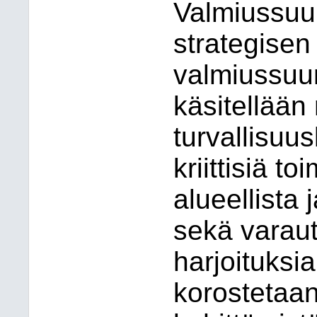
Valmiussuun
strategisen 
valmiussuun
käsitellää
turvallisuus
kriittisiä t
alueellista 
sekä varaut
harjoituksi
korostetaa