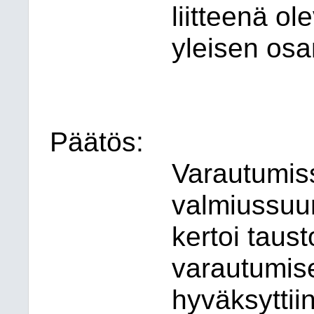
liitteenä o
yleisen osa
Päätös:
Varautumiss
valmiussuun
kertoi taust
varautumise
hyväksyttiin