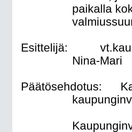
paikalla ko
valmiussuu
Esittelijä:
vt.
kau
Nina-Mari
Päätösehdotus:
Ka
kaupunginva
Kaupunginv