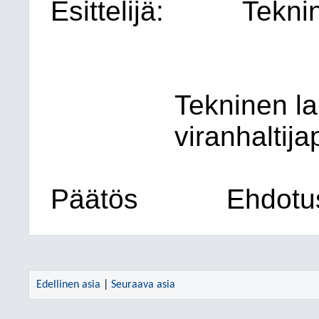
Esittelijä:
Tekni
Tekninen la
viranhaltij
Päätös
Ehdotus
Edellinen asia
|
Seuraava asia