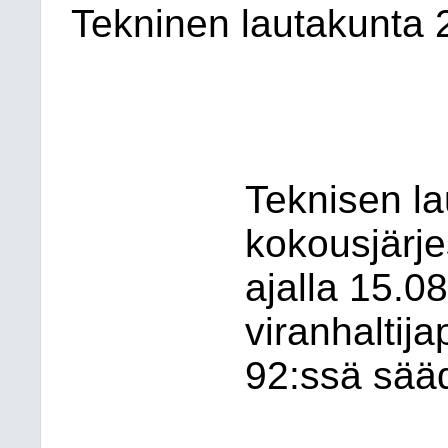
Tekninen lautakunta
Teknisen l
kokousjärje
ajalla 15.0
viranhaltij
92:ssä sääd