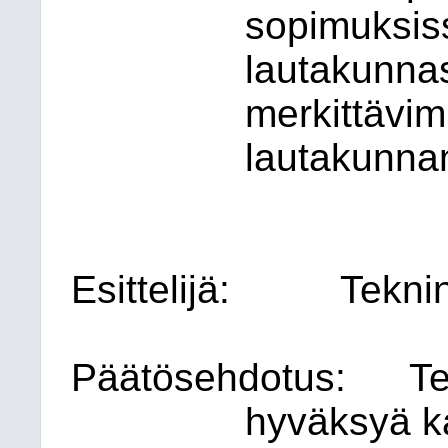
sopimuksiss
lautakunnas
merkittävi
lautakunnan
Esittelijä:
Tekni
Päätösehdotus:
Te
hyväksyä k