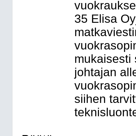
vuokrauksen
35 Elisa Oy
matkaviest
vuokrasop
mukaisesti 
johtajan all
vuokrasopi
siihen tarv
teknisluont