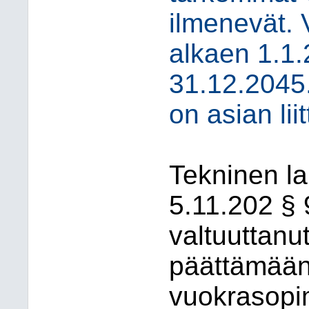
ilmenevät. 
alkaen 1.1.
31.12.2045
on asian lii
Tekninen l
5.11.202 §
valtuuttanu
päättämään 
vuokrasopi