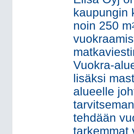
kaupungin k
noin 250 m
vuokraamis
matkaviesti
Vuokra-alue
lisäksi mas
alueelle jo
tarvitsema
tehdään vu
tarkemmat 