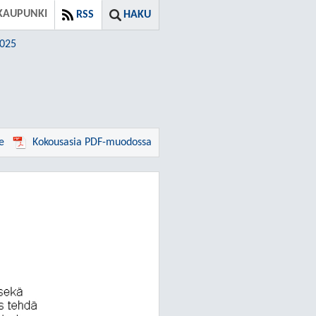
KAUPUNKI
RSS
HAKU
2025
e
Kokousasia PDF-muodossa