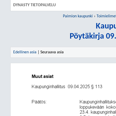
DYNASTY TIETOPALVELU
Paimion kaupunki
Toimielime
Kaupu
Pöytäkirja 0
Edellinen asia
| Seuraava asia