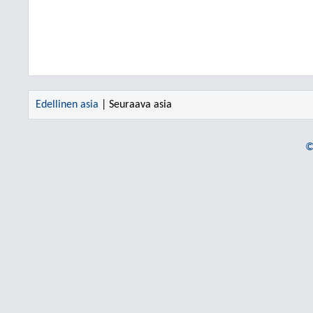
Edellinen asia
| Seuraava asia
©