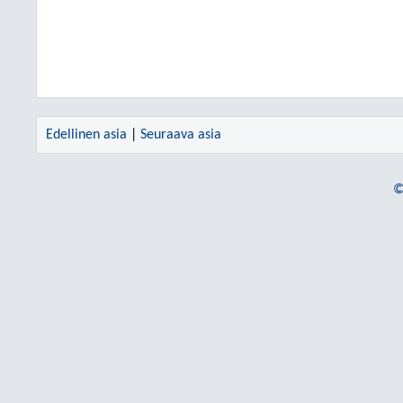
Edellinen asia
|
Seuraava asia
©