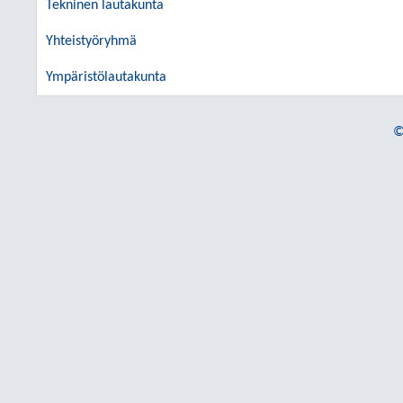
Tekninen lautakunta
Yhteistyöryhmä
Ympäristölautakunta
©