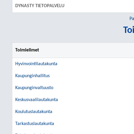
DYNASTY TIETOPALVELU
Pa
To
Toimielimet
Hyvinvointilautakunta
Kaupunginhallitus
Kaupunginvaltuusto
Keskusvaalilautakunta
Koulutuslautakunta
Tarkastuslautakunta