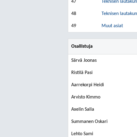
47
Teknisen lautakun
48
Teknisen lautakun
49
Muut asiat
Osallistuja
Särvä Joonas
Ristilä Pasi
Aarrekorpi Heidi
Arvisto Kimmo
Axelin Salla
Summanen Oskari
Lehto Sami