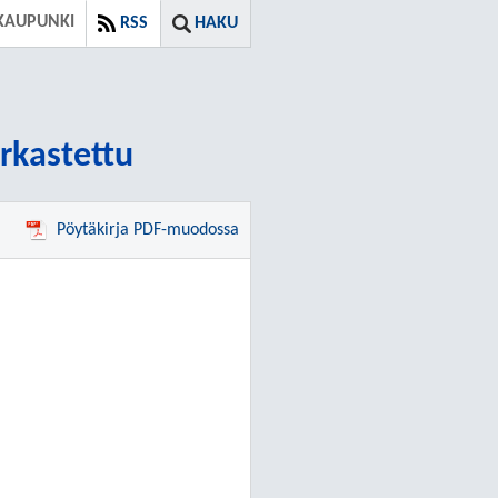
KAUPUNKI
RSS
HAKU
arkastettu
Pöytäkirja PDF-muodossa