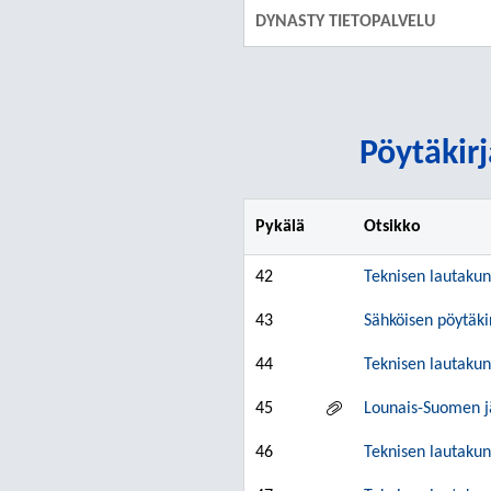
DYNASTY TIETOPALVELU
Pöytäkirj
Pykälä
Otsikko
42
Teknisen lautakun
43
Sähköisen pöytäkir
44
Teknisen lautakun
45
Lounais-Suomen j
46
Teknisen lautakun