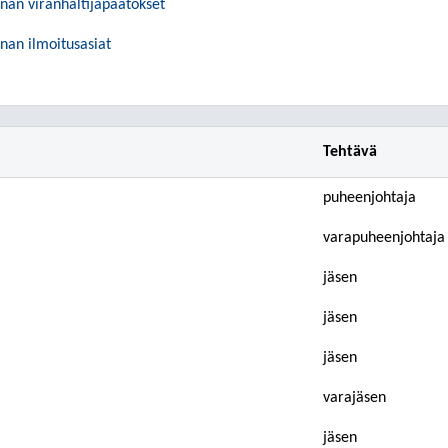
nan viranhaltijapäätökset
nan ilmoitusasiat
Tehtävä
puheenjohtaja
varapuheenjohtaja
jäsen
jäsen
jäsen
varajäsen
jäsen