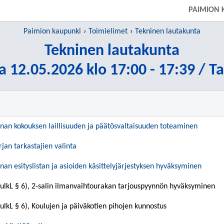
PAIMION 
Paimion kaupunki
Toimielimet
Tekninen lautakunta
Tekninen lautakunta
a 12.05.2026 klo 17:00 - 17:39 / T
nan kokouksen laillisuuden ja päätösvaltaisuuden toteaminen
jan tarkastajien valinta
nan esityslistan ja asioiden käsittelyjärjestyksen hyväksyminen
 (JulkL § 6), 2-salin ilmanvaihtourakan tarjouspyynnön hyväksyminen
(JulkL § 6), Koulujen ja päiväkotien pihojen kunnostus