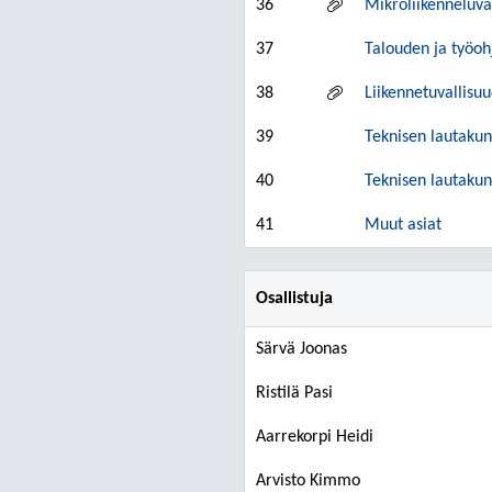
36
Mikroliikenneluva
37
Talouden ja työoh
38
Liikennetuvallisu
39
Teknisen lautakun
40
Teknisen lautakun
41
Muut asiat
Osallistuja
Särvä Joonas
Ristilä Pasi
Aarrekorpi Heidi
Arvisto Kimmo