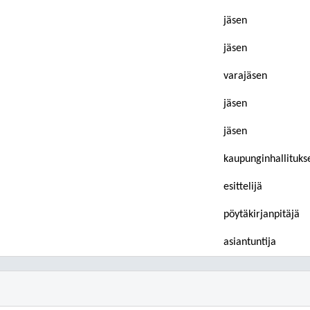
jäsen
jäsen
varajäsen
jäsen
jäsen
kaupunginhallituks
esittelijä
pöytäkirjanpitäjä
asiantuntija