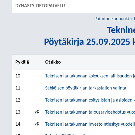
DYNASTY TIETOPALVELU
Paimion kaupunki
Teknin
Pöytäkirja 25.09.2025 k
Pykälä
Otsikko
10
Teknisen lautakunnan kokouksen laillisuuden 
11
Sähköisen pöytäkirjan tarkastajien valinta
12
Teknisen lautakunnan esityslistan ja asioiden
13
Teknisen lautakunnan talousarvioehdotus vuod
14
Teknisen lautakunnan investointiesitys vuodel