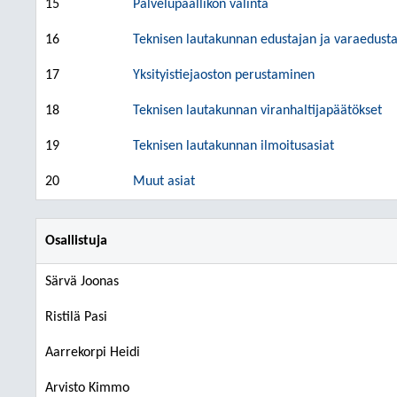
15
Palvelupäällikön valinta
16
Teknisen lautakunnan edustajan ja varaedusta
17
Yksityistiejaoston perustaminen
18
Teknisen lautakunnan viranhaltijapäätökset
19
Teknisen lautakunnan ilmoitusasiat
20
Muut asiat
Osallistuja
Särvä Joonas
Ristilä Pasi
Aarrekorpi Heidi
Arvisto Kimmo